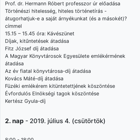
Prof. dr. Hermann Róbert professzor úr előadása
Történészi hitelesség, hiteles történetírás -
átugorhatjuk-e a saját árnyékunkat (és a másokét)?
címmel
15.15 – 15.45 óra: Kávészünet
Díjak, kitűntetések átadása
Fitz József díj átadása
A Magyar Könyvtárosok Egyesülete emlékérmének
átadása
Az év fiatal könyvtárosa-díj átadása
Kovács Máté-díj átadása
Füzéki emlékérem kitüntetettjének köszöntése
Évfordulós Elnökségi tagok köszöntése
Kertész Gyula-díj
2. nap
- 2019. július 4. (csütörtök)
8:00 - 18:00