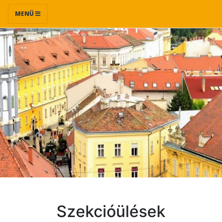
MENÜ
Szekcióülések